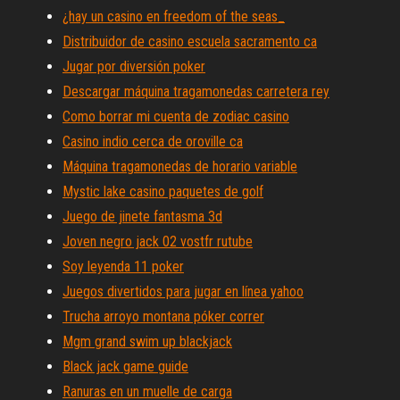
¿hay un casino en freedom of the seas_
Distribuidor de casino escuela sacramento ca
Jugar por diversión poker
Descargar máquina tragamonedas carretera rey
Como borrar mi cuenta de zodiac casino
Casino indio cerca de oroville ca
Máquina tragamonedas de horario variable
Mystic lake casino paquetes de golf
Juego de jinete fantasma 3d
Joven negro jack 02 vostfr rutube
Soy leyenda 11 poker
Juegos divertidos para jugar en línea yahoo
Trucha arroyo montana póker correr
Mgm grand swim up blackjack
Black jack game guide
Ranuras en un muelle de carga