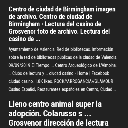
Centro de ciudad de Birmingham imagen
de archivo. Centro de ciudad de
Birmingham · Lectura del casino de
Grosvenor foto de archivo. Lectura del
casino de ...
Ayuntamiento de Valencia. Red de bibliotecas. Información
sobre la red de bibliotecas públicas de la ciudad de Valencia.
09/09/2019 El Tiempo. ... Centro Arqueológico de L'Almoina;
... Clubs de lectura y ... ciudad casino - Home | Facebook
ciudad casino. 1.8K likes. ROCK//ARROGANCIA//GLAMOUR
Casino Español, Restaurantes españoles en Centro, Ciudad ...
Lleno centro animal super la
adopción. Colarusso s ...
Grosvenor dirección de lectura