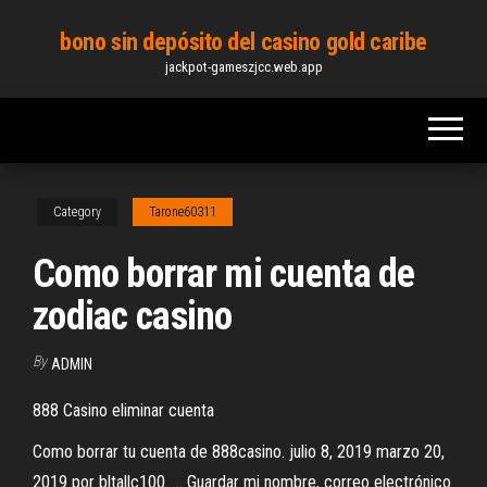
Skip
bono sin depósito del casino gold caribe
to
jackpot-gameszjcc.web.app
the
content
Category
Tarone60311
Como borrar mi cuenta de
zodiac casino
By
ADMIN
888 Casino eliminar cuenta
Como borrar tu cuenta de 888casino. julio 8, 2019 marzo 20,
2019 por bltallc100. ... Guardar mi nombre, correo electrónico