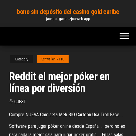
Skip
bono sin depósito del casino gold caribe
to
jackpot-gameszjcc.web.app
the
content
Category
Schwaller17110
Reddit el mejor póker en
línea por diversión
By
GUEST
Compre NUEVA Camiseta Meh BIO Cartoon Usa Troll Face ...
Software para jugar póker online desde España, ... pero no es
para nada la mejor sala para jugar póker gratis ... En las salas