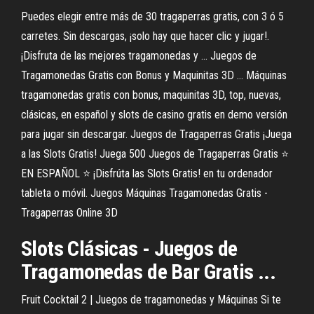
Puedes elegir entre más de 30 tragaperras gratis, con 3 ó 5
carretes. Sin descargas, ¡solo hay que hacer clic y jugar!.
¡Disfruta de las mejores tragamonedas y ... Juegos de
Tragamonedas Gratis con Bonus y Maquinitas 3D ... Máquinas
tragamonedas gratis con bonus, maquinitas 3D, top, nuevas,
clásicas, en español y slots de casino gratis en demo versión
para jugar sin descargar. Juegos de Tragaperras Gratis ¡Juega
a las Slots Gratis! Juega 500 Juegos de Tragaperras Gratis ⭐
EN ESPAÑOL ⭐ ¡Disfrúta las Slots Gratis! en tu ordenador
tableta o móvil. Juegos Máquinas Tragamonedas Gratis -
Tragaperras Online 3D
Slots Clásicas - Juegos de
Tragamonedas de Bar Gratis ...
Fruit Cocktail 2 | Juegos de tragamonedas y Máquinas Si te