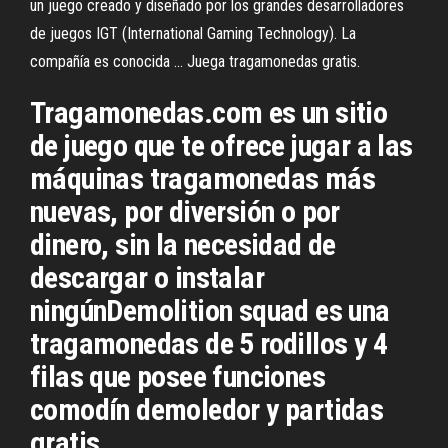
un juego creado y diseñado por los grandes desarrolladores
de juegos IGT (International Gaming Technology). La
compañía es conocida ... Juega tragamonedas gratis.
Tragamonedas.com es un sitio
de juego que te ofrece jugar a las
máquinas tragamonedas más
nuevas, por diversión o por
dinero, sin la necesidad de
descargar o instalar
ningúnDemolition squad es una
tragamonedas de 5 rodillos y 4
filas que posee funciones
comodín demoledor y partidas
gratis.