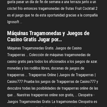
gusta pasar un día de fin de semana a una terraza junto a un
cóctel frío entonces tragamonedas de frutas Fruit Cocktail 2
es el juego que te da esta oportunidad gracias a la compañía
Igrosoft …
Máquinas
Tragamonedas
y
Juegos
de
Casino
Gratis
Jugar por…
Máquinas Tragamonedas Gratis. Juegos de Casino
Tragaperras ... Colección de máquinas tragamonedas de
casino gratis para todos los aficionados a los juegos de azar.
monedas y los rodillos libres, docenas de juegos de
tragaperras ... Tragaperras Online | Juegos de Tragaperras |
Casino777 Prueba los juegos de Tragaperras de Casino777 y
descubre todas las posibilidades de tragaperras online de las
que ... Nuestras tragaperras online son gratis, ... Cleopatra -
Juegos Tragamonedas Gratis La tragamonedas Cleopatra es