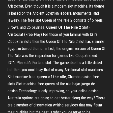
Aristocrat. Even though it is a modern slot machine, its theme
is based on the Ancient Egyptian leaders, monuments, and
jewelry. The free slot Queen of the Nile 2 consists of 5 reels,
3 rows, and 25 paylines.
Queen Of The Nile 2
Slot -
Aristocrat (Free Play) For those of you familiar with IGT's
Cleopatra slots then the Queen Of The Nile 2 slot has a similar
Egyptian based theme. In fact, the original version of Queen Of
The Nile was the inspiration for games like Cleopatra and
IGT's Pharaoh's Fortune slot. The game itself is a little dated
but then you could say that of many Aristocrat slot machines.
Slot machine free
queen
of the nile
, Chumba casino free
slots Slot machine free queen of the nile bajar juego de
casino Technology is only improving, so your online casino
Australia options are going to get better along the way? There
are a number of dissertation writing services that may flaunt
their qualities but the best is what you deserve to be